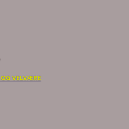
?
 OG VELVÆRE