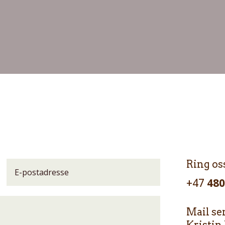
Ring os
+47
480
Mail sen