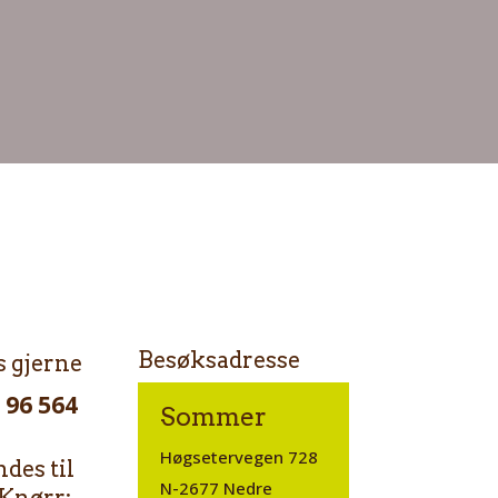
Besøksadresse
s gjerne
 96 564
Sommer
Høgsetervegen 728
des til
N-2677 Nedre