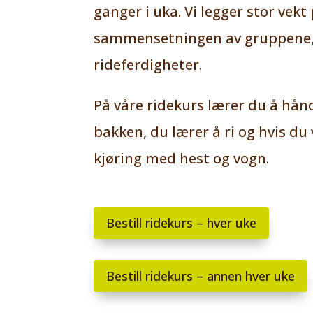
ganger i uka. Vi legger stor vekt
sammensetningen av gruppene, 
rideferdigheter.
På våre ridekurs lærer du å hån
bakken, du lærer å ri og hvis du
kjøring med hest og vogn.
Bestill ridekurs – hver uke
Bestill ridekurs – annen hver uke