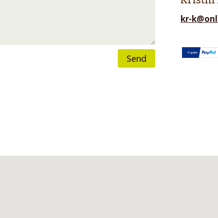
Kristin
kr-k@onl
Send