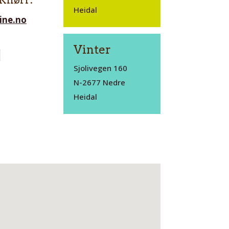
 Knørr:
Heidal
ine.no
Vinter
Sjolivegen 160
N-2677 Nedre
Heidal