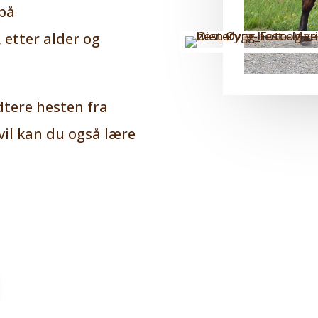
 på
etter alder og
dtere hesten fra
 vil kan du også lære